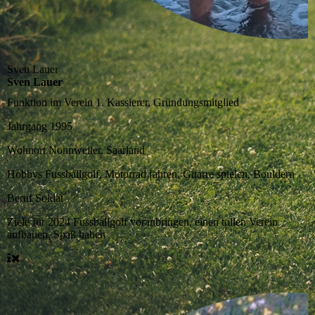
Sven Lauer
Sven Lauer
Funktion im Verein
1. Kassierer, Gründungsmitglied
Jahrgang
1995
Wohnort
Nonnweiler, Saarland
Hobbys
Fussballgolf, Motorrad fahren, Gitarre spielen, Bouldern
Beruf
Soldat
Ziele für 2024
Fussballgolf voranbringen, einen tollen Verein
aufbauen, Spaß haben