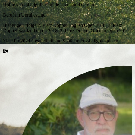
Hobbys
Fussballgolf, Familie, Haus und Garten
Beruf
im Unruhestand
Bisherige Erfolge
2. Platz Doppel English Open 2018, 2. Platz
Doppel Saarland Open 2018, 2. Platz Doppel Ortenau Open 2019
Ziele für 2024
Gesundheit und Spaß am Fussballgolf spielen