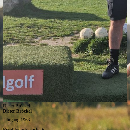
Dieter Bröckel
Dieter Bröckel
Jahrgang
1963
Beruf
Industriefachwirt