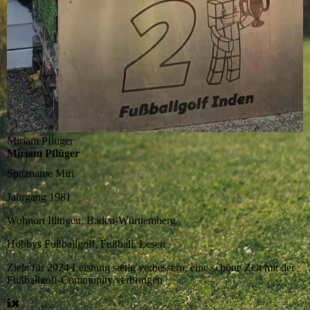
Miriam Pflüger
Miriam Pflüger
Spitzname
Miri
Jahrgang
1981
Wohnort
Illingen, Baden-Württemberg
Hobbys
Fußballgolf, Fußball, Lesen
Ziele für 2024
Leistung stetig verbessern, eine schöne Zeit mit der
Fußballgolf-Community verbringen