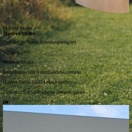
Manfred Müller
Manfred Müller
Funktion im Verein
Gründungsmitglied
Jahrgang
1960
Wohnort
Illingen
Beruf
Innen- und Außenhandelskaufmann
Hobbys
Fussballgolf, Urlaub machen
Ziele für 2024
Viele schöne Turniere spielen