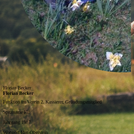
Florian Becker
Florian Becker
Funktion im Verein
2. Kassierer, Gründungsmitglied
Spitzname
Flo
Jahrgang
1987
Wohnort
Idar-Oberstein