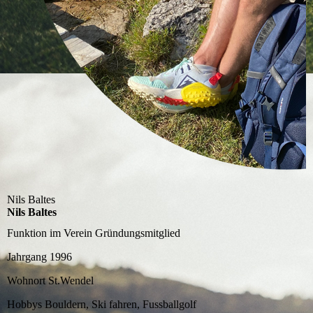
Nils Baltes
Nils Baltes
Funktion im Verein
Gründungsmitglied
Jahrgang
1996
Wohnort
St.Wendel
Hobbys
Bouldern, Ski fahren, Fussballgolf