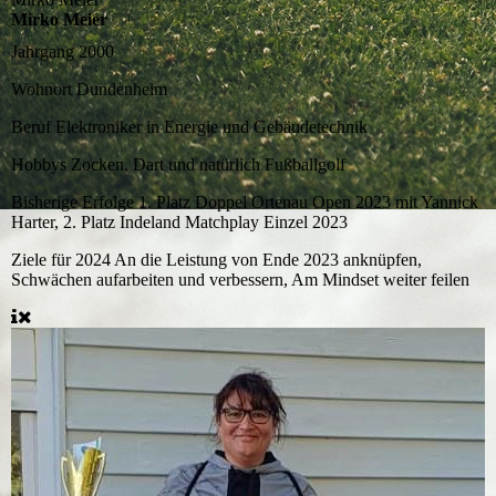
Mirko Meier
Jahrgang
2000
Wohnort
Dundenheim
Beruf
Elektroniker in Energie und Gebäudetechnik
Hobbys
Zocken, Dart und natürlich Fußballgolf
Bisherige Erfolge
1. Platz Doppel Ortenau Open 2023 mit Yannick
Harter, 2. Platz Indeland Matchplay Einzel 2023
Ziele für 2024
An die Leistung von Ende 2023 anknüpfen,
Schwächen aufarbeiten und verbessern, Am Mindset weiter feilen