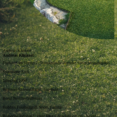
Andreas Klinkert
Andreas Klinkert
Funktion im Verein
2. Vorstandsvorsitzender, Gründungsmitglied
Spitzname
Andi
Jahrgang
1990
Wohnort
Saarwellingen, Saarland
Beruf
Berufsschullehrer
Hobbys
Fussballgolf, Sport, Familie
Bisherige Erfolge
1. Platz Men Consolation Cup - World