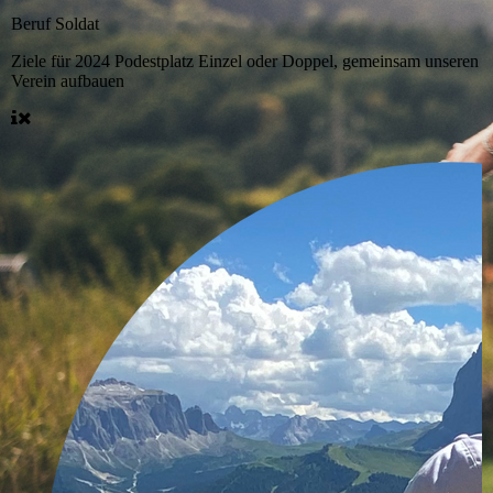
Beruf
Soldat
Ziele für 2024
Podestplatz Einzel oder Doppel, gemeinsam unseren
Verein aufbauen