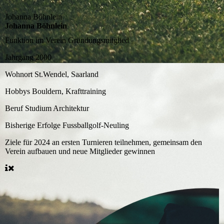
Johanna Böhnlein
Johanna Böhnlein
Funktion im Verein
Gründungsmitglied
Jahrgang
2000
Wohnort
St.Wendel, Saarland
Hobbys
Bouldern, Krafttraining
Beruf
Studium Architektur
Bisherige Erfolge
Fussballgolf-Neuling
Ziele für 2024
an ersten Turnieren teilnehmen, gemeinsam den
Verein aufbauen und neue Mitglieder gewinnen