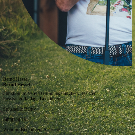
Bernd Hessel
Bernd Hessel
Funktion im Verein
Gründungsmitglied, Besitzer
Fussballgolfanlage Beckingen
Spitzname
Barny
Jahrgang
1957
Wohnort
Beckingen, Saarland