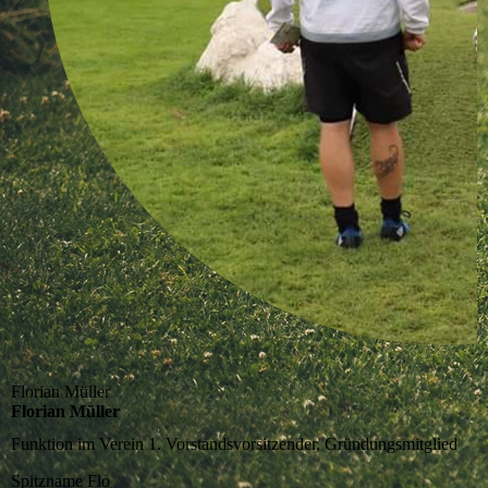
Florian Müller
Florian Müller
Funktion im Verein
1. Vorstandsvorsitzender, Gründungsmitglied
Spitzname
Flo