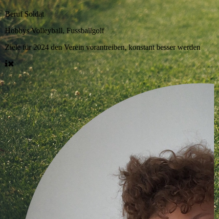
Beruf
Soldat
Hobbys
Volleyball, Fussballgolf
Ziele für 2024
den Verein vorantreiben, konstant besser werden