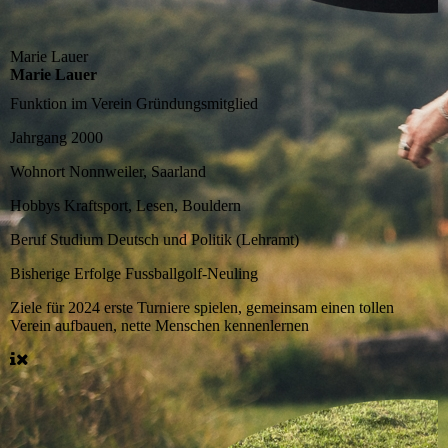
Marie Lauer
Marie Lauer
Funktion im Verein
Gründungsmitglied
Jahrgang
2000
Wohnort
Nonnweiler, Saarland
Hobbys
Kraftsport, Lesen, Bouldern
Beruf
Studium Deutsch und Politik (Lehramt)
Bisherige Erfolge
Fussballgolf-Neuling
Ziele für 2024
erste Turniere spielen, gemeinsam einen tollen
Verein aufbauen, nette Menschen kennenlernen